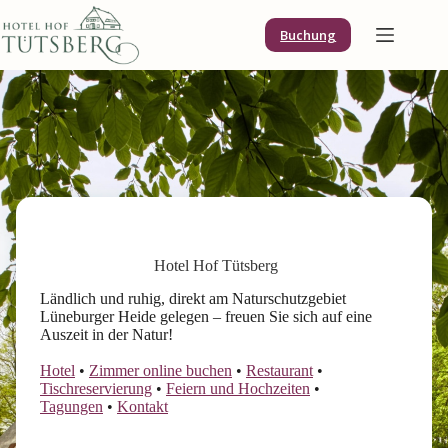
Zum
Inhalt
Buchung
springen
Hotel Hof Tütsberg
Ländlich und ruhig, direkt am Naturschutzgebiet
Lüneburger Heide gelegen – freuen Sie sich auf eine
Auszeit in der Natur!
Hotel
•
Zimmer online buchen
•
Restaurant
•
Tischreservierung
•
Feiern und Hochzeiten
•
Tagungen
•
Kontakt